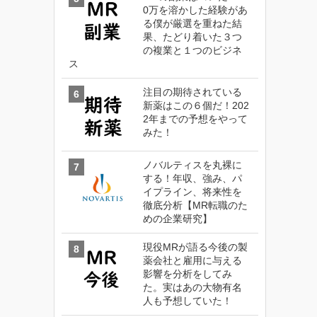
0万を溶かした経験があ
る僕が厳選を重ねた結
果、たどり着いた３つ
の複業と１つのビジネ
ス
注目の期待されている
新薬はこの６個だ！202
2年までの予想をやって
みた！
ノバルティスを丸裸に
する！年収、強み、パ
イプライン、将来性を
徹底分析【MR転職のた
めの企業研究】
現役MRが語る今後の製
薬会社と雇用に与える
影響を分析をしてみ
た。実はあの大物有名
人も予想していた！