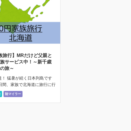
族旅行】MRだけど父親と
家族サービス中！～新千歳
広の旅～
道！ 猛暑が続く日本列島です
4日間、家族で北海道に旅行に行
した！ しかもマイルで航空券
旅
陸マイラー
ので、飛行機代は0円です！
、ホテルをプチリッチにして楽
 […]