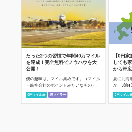
たった2つの習慣で年間40万マイル
【0円家
を達成！完全無料でノウハウを大
しても
公開！
から帯
僕の趣味は、マイル集めです。（マイル
夏に北海
＝航空会社のポイントみたいなもの）
が、3泊
本格的にマイルを集め始めて2年になり
ってきま
0円マイル旅
陸マイラー
0円マイル
ますが、昨年はおよそ1年で40万マイル
を取った
以上貯めました。 40万マイルと聞いて
そのため
もピンとこない方が多い […]
しむことに