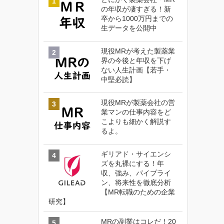
の年収が凄すぎる！新
卒から1000万円までの
生データを公開中
現役MRが考えた製薬業
界の今後と年収を下げ
ない人生計画【若手・
中堅必読】
現役MRが製薬会社の営
業マンの仕事内容をど
こよりも細かく解説す
るよ。
ギリアド・サイエンシ
ズを丸裸にする！年
収、強み、パイプライ
ン、将来性を徹底分析
【MR転職のための企業
研究】
MRの副業はコレだ！20