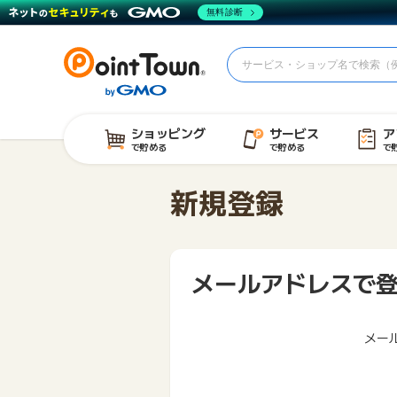
無料診断
ショッピング
サービス
ア
で貯める
で貯める
で
新規登録
メールアドレスで
メー