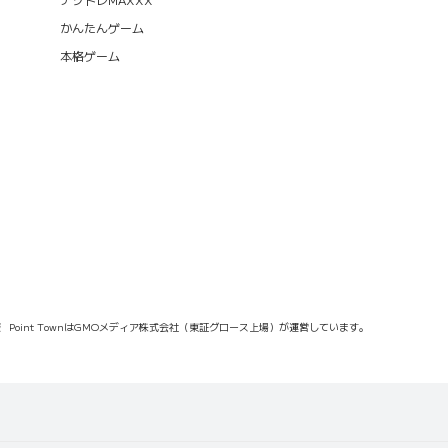
かんたんゲーム
本格ゲーム
報
Point TownはGMOメディア株式会社（東証グロース上場）が運営しています。