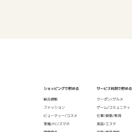
ショッピングで貯める
サービス利用で貯める
総合通販
クーポン/グルメ
ファッション
ゲーム/コミュニティ
ビューティー/コスメ
仕事/資格/教育
家電/PC/スマホ
美容/エステ
健康食品
金融/資産運用