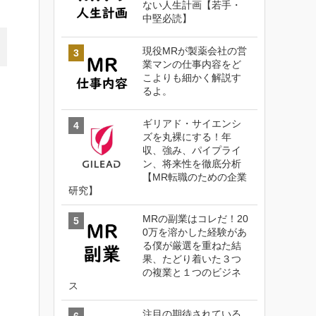
ない人生計画【若手・
中堅必読】
現役MRが製薬会社の営
業マンの仕事内容をど
こよりも細かく解説す
るよ。
ギリアド・サイエンシ
ズを丸裸にする！年
収、強み、パイプライ
ン、将来性を徹底分析
【MR転職のための企業
研究】
MRの副業はコレだ！20
0万を溶かした経験があ
る僕が厳選を重ねた結
果、たどり着いた３つ
の複業と１つのビジネ
」
ス
注目の期待されている