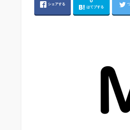
0
シェアする
はてブする