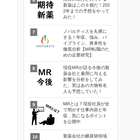
新薬はこの６個だ！202
2年までの予想をやって
みた！
ノバルティスを丸裸に
する！年収、強み、パ
イプライン、将来性を
徹底分析【MR転職のた
めの企業研究】
現役MRが語る今後の製
薬会社と雇用に与える
影響を分析をしてみ
た。実はあの大物有名
人も予想していた！
MRとは？現役社員が全
て明かす仕事内容と年
収…気になるポイント
を公開中
製薬会社の糖尿病領域